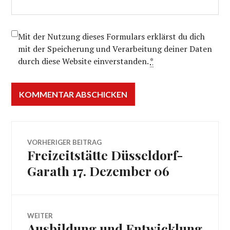
Mit der Nutzung dieses Formulars erklärst du dich
mit der Speicherung und Verarbeitung deiner Daten
durch diese Website einverstanden.
*
Beitragsnavigation
VORHERIGER BEITRAG
Freizeitstätte Düsseldorf-
Vorheriger
Beitrag:
Garath 17. Dezember 06
WEITER
Ausbildung und Entwicklung
Nächster