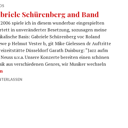
DS
briele Schürenberg and Band
 2006 spiele ich in diesem wunderbar eingespielten
rtett in unveränderter Besetzung, sozusagen meine
kalische Basis: Gabriele Schürenberg voc Roland
we p Helmut Vester b, git Mike Gielessen dr Auftritte
reizeitstätte Düsseldorf Garath Duisburg: “Jazz aufm
Neuss u.v.a. Unsere Konzerte bereiten einen schönen
sik aus verschiedenen Genres, wir Musiker wechseln
Schürenberg and Band
en
NTERLASSEN