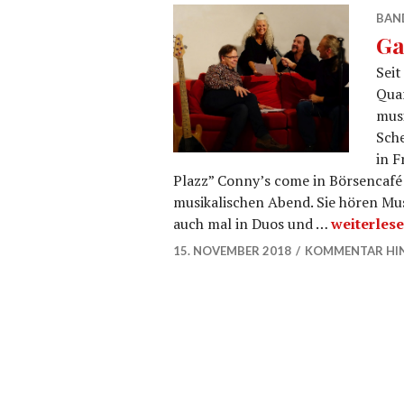
BAN
Ga
Seit
Qua
musi
Sche
in F
Plazz” Conny’s come in Börsencafé 
musikalischen Abend. Sie hören Mu
Gabriele 
auch mal in Duos und …
weiterles
15. NOVEMBER 2018
KOMMENTAR HI