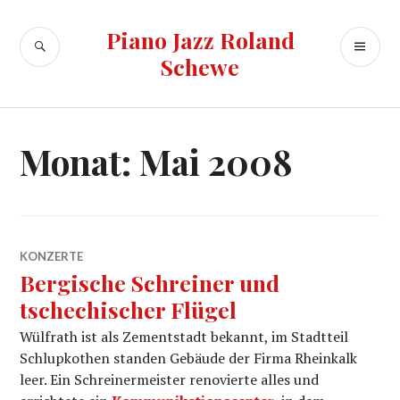
Zum
Inhalt
Piano Jazz Roland
SUCHE
PR
springen
Schewe
ME
Monat:
Mai 2008
KONZERTE
Bergische Schreiner und
tschechischer Flügel
Wülfrath ist als Zementstadt bekannt, im Stadtteil
Schlupkothen standen Gebäude der Firma Rheinkalk
leer. Ein Schreinermeister renovierte alles und