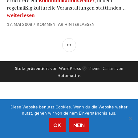
errichtete ein
Kommunikationscenter
, in dem
regelmäßig kulturelle Veranstaltungen stattfinden…
“Bergische Schreiner und tschechischer Flügel”
weiterlesen
17. MAI 2008
KOMMENTAR HINTERLASSEN
SEITENLEISTE
Stolz präsentiert von WordPress
Theme: Canard von
Automattic
.
Diese Website benutzt Cookies. Wenn du die Website weiter
nutzt, gehen wir von deinem Einverständnis aus.
OK
NEIN