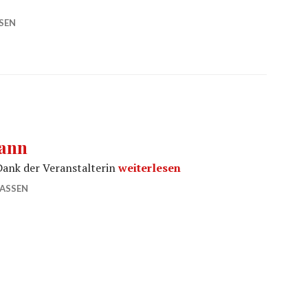
SEN
mann
Presse Benefiz Mettmann
ank der Veranstalterin
weiterlesen
ASSEN