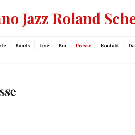
ano Jazz Roland Sch
rte
Bands
Live
Bio
Presse
Kontakt
Da
sse