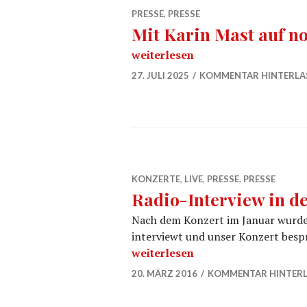
PRESSE
,
PRESSE
Mit Karin Mast auf no
Mit Karin Mast auf nostalgischer
weiterlesen
27. JULI 2025
KOMMENTAR HINTERLA
KONZERTE
,
LIVE
,
PRESSE
,
PRESSE
Radio-Interview in d
Nach dem Konzert im Januar wurden
interviewt und unser Konzert bespr
Radio-Interview in der VHS Kref
weiterlesen
20. MÄRZ 2016
KOMMENTAR HINTER