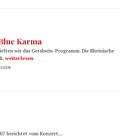
 Blue Karma
pielten wir das Gershwin-Programm. Die Rheinische
Presse Schlupkothen Blue Karma
ik.
weiterlesen
SSEN
007 berichtet vom Konzert…