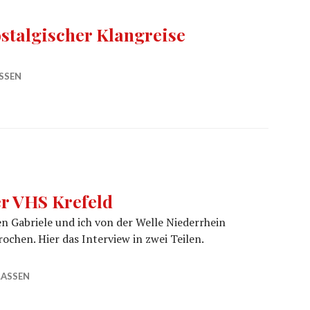
stalgischer Klangreise
 Klangreise
SSEN
er VHS Krefeld
 Gabriele und ich von der Welle Niederrhein
ochen. Hier das Interview in zwei Teilen.
eld
LASSEN