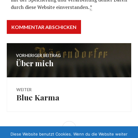
durch diese Website einverstanden.
*
Beitragsnavigation
VORHERIGER BEITRAG
Über mich
Vorheriger
Beitrag:
WEITER
Blue Karma
Nächster
Beitrag:
SEITENLEISTE
Diese Website benutzt Cookies. Wenn du die Website weiter